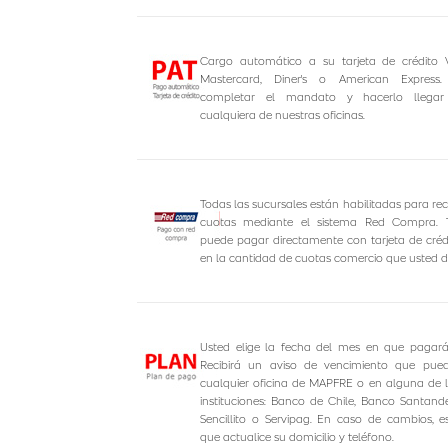
Cargo automático a su tarjeta de crédito 
Mastercard, Diner's o American Express
completar el mandato y hacerlo llegar
cualquiera de nuestras oficinas.
Todas las sucursales están habilitadas para rec
cuotas mediante el sistema Red Compra. 
puede pagar directamente con tarjeta de créd
en la cantidad de cuotas comercio que usted d
Usted elige la fecha del mes en que pagará
Recibirá un aviso de vencimiento que pue
cualquier oficina de MAPFRE o en alguna de l
instituciones: Banco de Chile, Banco Santande
Sencillito o Servipag. En caso de cambios, e
que actualice su domicilio y teléfono.