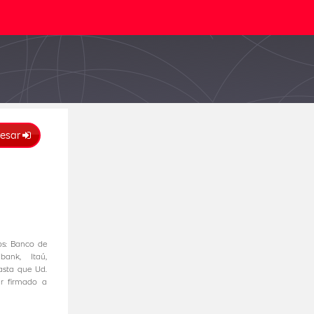
resar
os: Banco de
abank, Itaú,
asta que Ud.
r firmado a