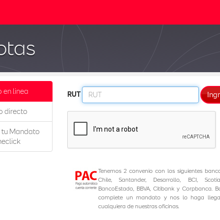
otas
 en linea
RUT
Ing
 directo
e tu Mandato
eclick
Tenemos 2 convenio con los siguientes banc
Chile, Santander, Desarrollo, BCI, Scoti
BancoEstado, BBVA, Citibank y Corpbanca. B
complete un mandato y nos lo haga llega
cualquiera de nuestras oficinas.