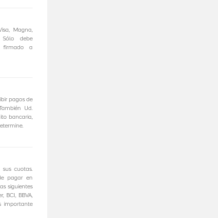
Visa, Magna,
. Sólo debe
 firmado a
ibir pagos de
También Ud.
ito bancaria,
etermine.
 sus cuotas.
de pagar en
as siguientes
r, BCI, BBVA,
s importante